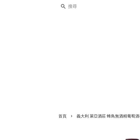
搜尋
›
首頁
義大利 萊亞酒莊 蜂鳥無酒精葡萄