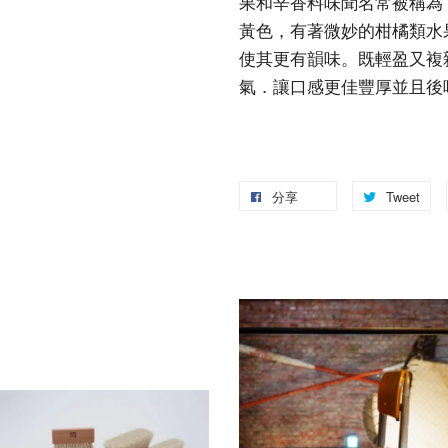
果和辛香料味聞名常被稱為
黃色，有著微妙的柑橘類水
使其更有韻味。既輕盈又複
氣．讓口感更佳豐厚並且後
分享
Tweet