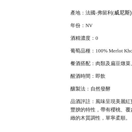
威尼斯)
產地：法國-弗留利(
年份：NV
酒精濃度：0
葡萄品種：100% Merlot Kho
餐酒搭配：肉類及扁豆燉菜
醒酒時間：即飲
釀製法：自然發酵
品酒評註：風味呈現美麗紅寶石
豐腴的特性，帶有櫻桃、覆
緻的木質調性，單寧柔順。