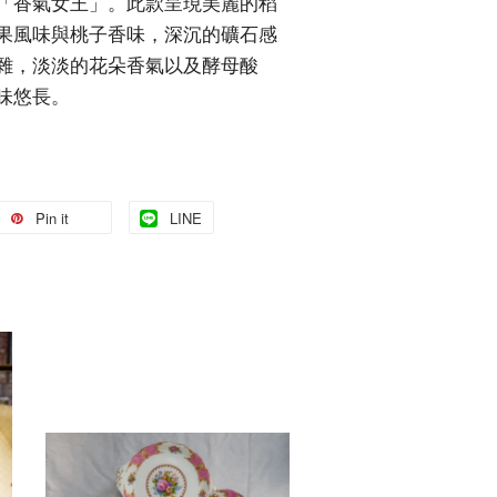
「香氣女王」。此款呈現美麗的稻
果風味與桃子香味，深沉的礦石感
雜，淡淡的花朵香氣以及酵母酸
味悠長。
Pin it
LINE