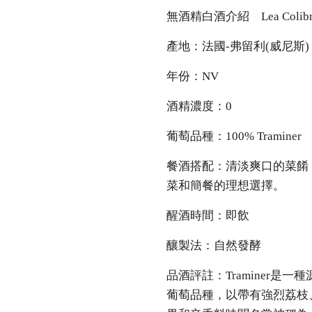
無酒精白酒介紹 Lea Colibri Vi
產地：法國-弗留利(威尼斯)
年份：NV
酒精濃度：0
葡萄品種：100% Traminer
餐酒搭配：清淡爽口的菜餚
菜和簡餐的理想選擇。
醒酒時間：即飲
釀製法：自然發酵
品酒評註：Traminer是一
葡萄品種，以帶有強烈荔枝