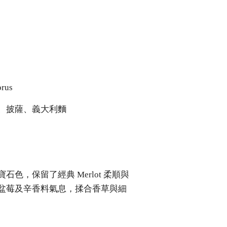
rus
、披薩、義大利麵
色，保留了經典 Merlot 柔順與
盆莓及辛香料氣息，揉合香草與細