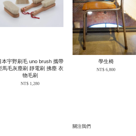
日本宇野刷毛 uno brush 攜帶
學生椅
型馬毛灰塵刷 靜電刷 拂塵 衣
NT$ 6,800
物毛刷
NT$ 1,280
關注我們