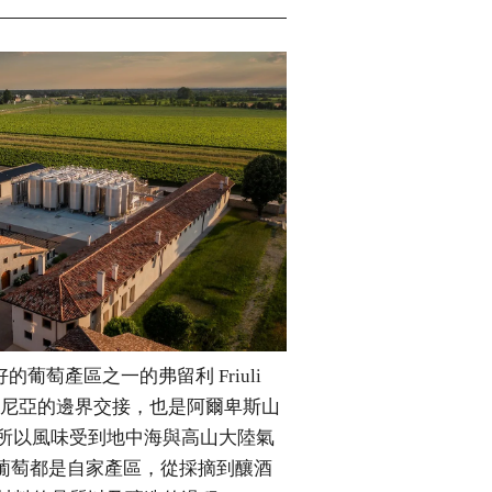
的葡萄產區之一的弗留利 Friuli
斯洛維尼亞的邊界交接，也是阿爾卑斯山
所以風味受到地中海與高山大陸氣
 的葡萄都是自家產區，從採摘到釀酒