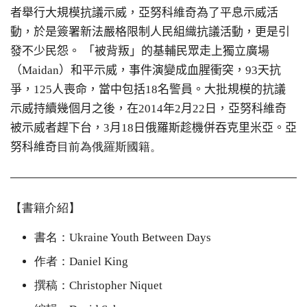
者舉行大規模抗議示威，亞努科維奇為了平息示威活
動，於是簽署新法嚴格限制人民組織抗議活動，更是引
發不少民怨。
「被背叛」的基輔民眾走上獨立廣場
（Maidan）和平示威，事件演變成血腥衝突，93天抗
爭，125人喪命，當中包括18名警員。大批規模的抗議
示威持續幾個月之後，在2014年2月22日，亞努科維奇
被示威者趕下台，3月18日俄羅斯趁機併吞克里米亞。
亞
努科維奇
目前為俄羅斯國籍。
【書籍介紹】
書名：Ukraine Youth Between Days
作者：Daniel King
撰稿：Christopher Niquet