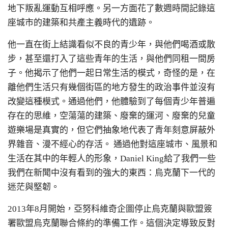
地下叛亂運動互相呼應。另一方面花了數週時間記錄這
座城市的建築和共產主義時代的遺跡。
他
一直在
街上結識看似不良的青少年，與他們喝酒或散
步，甚至還打入了這些青年的生活，與他們同租一間房
子。他揭示了他們一起日常生活的模式，奇怪的是，在
離他們生活只有幾個街區的地方發生的政治事件並沒有
改變這種模式。通過他們，他體驗到了每個青少年普遍
存在的思維，空蕩蕩的建築、廢棄的運河、廢棄的兒童
遊樂場是真實的，但它們抽象地代表了青年刻意屏蔽外
界雜音、漫不經心的存活。 通過他對這座城市、風景和
生活在其中的年輕人的形象，Daniel King給了我們一些
我們在新聞中沒有看到的強大的東西：烏克蘭下一代的
迷茫與堅韌。
2013年8月開始，
亞努科維奇企圖停止
烏克蘭
與歐盟簽
署歐盟烏克蘭聯合條約的準備工作。這個決定導致反對