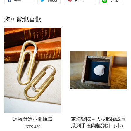
分享
Tweet
Pin it
LINE
您可能也喜歡
迴紋針造型開瓶器
東海醫院－人型胚胎成長
系列手捏陶製別針（小）
NT$ 480