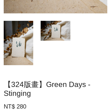
【324版畫】Green Days -
Stinging
NT$ 280