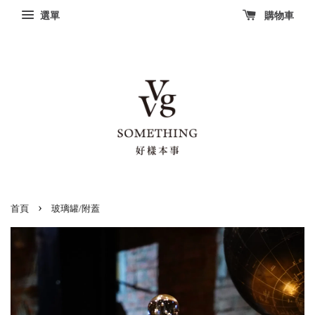
選單
購物車
›
首頁
玻璃罐/附蓋