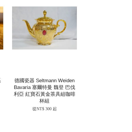
系
德國瓷器 Seltmann Weiden
Bavaria 塞爾特曼 魏登 巴伐
利亞 紅寶石黃金茶具組咖啡
杯組
從
NT$ 300
起