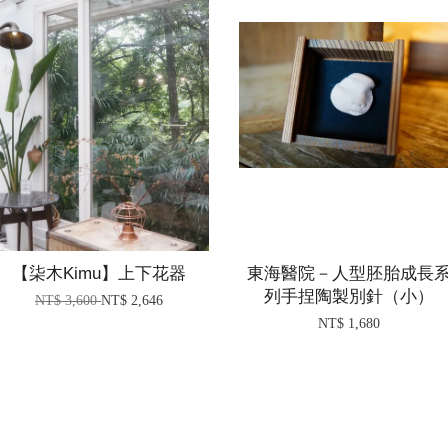
【柒木Kimu】上下花器
東海醫院－人型胚胎成長
列手捏陶製別針（小）
NT$ 3,600
NT$ 2,646
NT$ 1,680