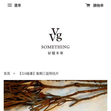
選單
購物車
›
首頁
【324版畫】集郵三益明信片