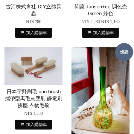
古河株式會社 DIY立體昆
荷蘭 Jansen+co 調色壺
蟲
Green 綠色
NT$ 780
NT$ 2,280
NT$ 1,180
加入購物車
加入購物車
優惠
日本宇野刷毛 uno brush
攜帶型馬毛灰塵刷 靜電刷
拂塵 衣物毛刷
NT$ 1,280
加入購物車