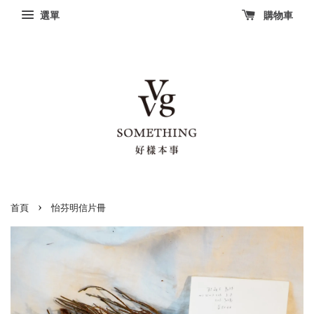
選單
購物車
›
首頁
怡芬明信片冊