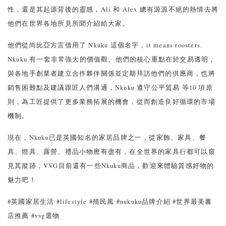
性，還是其起源背後的靈感，Ali
和
Alex 總有源源不絕的熱情去將
他們在世界各地所見所聞介紹給大家。
他們從尚比亞方言借用了 Nkuku 這個名字，it means roosters.
Nkuku 有一套非常強大的價值觀。他們的核心重點在於交易透明，
與各地手創業者建立合作夥伴關係並定期拜訪他們的供應商，也將
銷售困難點及建議跟匠人們溝通，Nkuku 遵守公平貿易 等10 項原
則，為工匠提供了更多業務拓展的機會，從而創造良好循環的市場
機制。
現在，Nkuku已是英國知名的家居品牌之一，從家飾、家具、餐
具、燈具、露營、禮品小物應有盡有，在全世界的家具行都可以窺
見其蹤跡，VVG目前還有一些Nkuku商品，歡迎來體驗質感好物的
魅力吧！
#英國家居生活 #lifestyle #殖民風 #nukuku品牌介紹 #世界最美書
店推薦 #vvg選物